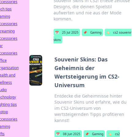
Souvenir Skins in CS2! Erlebe zeitlose
ccessories
Designs, die deinen Spielstil
ech tips
aufwerten und nie aus der Mode
aming
kommen.
ccessories
treaming
📅
25 Jul 2025
📌
Gaming
🏷️
cs2 souvenir
ccessories
skins
ar
ccessories
Souvenir Skins: Das
ffice
Geheimnis der
rganization
ealth and
Wertsteigerung im CS2-
ellness
Universum
udio
Entdecke die Geheimnisse hinter
echnology
Souvenir Skins und erfahre, wie du
ighting tips
im CS2-Universum von
aptop
wertsteigernden Tipps profitieren
ccessories
kannst!
aming
ifts
📅
08 Jun 2025
📌
Gaming
🏷️
cs2