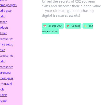
Unveil the secrets of CS2 souvenir
ome gadgets
skins and discover their hidden value
—your ultimate guide to chasing
udio gear
digital treasures awaits!
udio
itchen
📅
31 Dec 2024
📌
Gaming
🏷️
cs2
adgets
souvenir skins
itchen
ccessories
ffice setup
ffice
ccessories
udio
ccessories
arenting
itness gear
ech travel
ools
I APIs
rypto