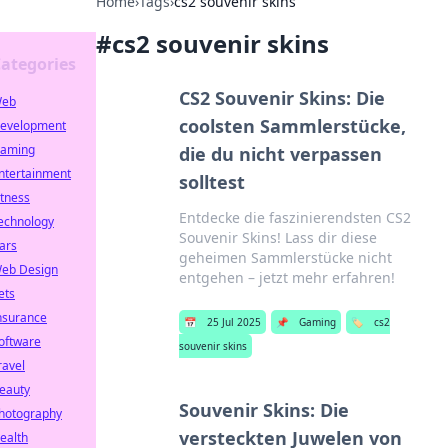
Home
›
Tags
›
cs2 souvenir skins
#
cs2 souvenir skins
ategories
CS2 Souvenir Skins: Die
eb
coolsten Sammlerstücke,
evelopment
aming
die du nicht verpassen
ntertainment
solltest
itness
Entdecke die faszinierendsten CS2
echnology
Souvenir Skins! Lass dir diese
ars
geheimen Sammlerstücke nicht
eb Design
entgehen – jetzt mehr erfahren!
ets
nsurance
📅
25 Jul 2025
📌
Gaming
🏷️
cs2
oftware
souvenir skins
ravel
eauty
Souvenir Skins: Die
hotography
versteckten Juwelen von
ealth