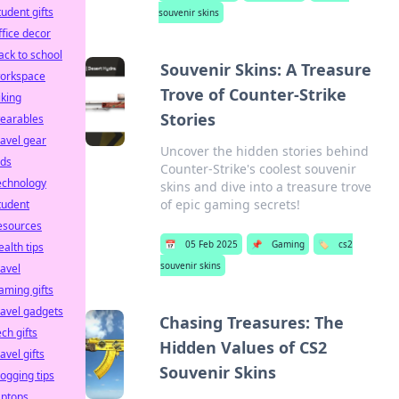
tudent gifts
souvenir skins
ffice decor
ack to school
Souvenir Skins: A Treasure
orkspace
Trove of Counter-Strike
iking
Stories
earables
ravel gear
Uncover the hidden stories behind
ids
Counter-Strike's coolest souvenir
echnology
skins and dive into a treasure trove
of epic gaming secrets!
tudent
esources
📅
05 Feb 2025
📌
Gaming
🏷️
cs2
ealth tips
souvenir skins
ravel
aming gifts
ravel gadgets
Chasing Treasures: The
ech gifts
Hidden Values of CS2
ravel gifts
Souvenir Skins
logging tips
aptops