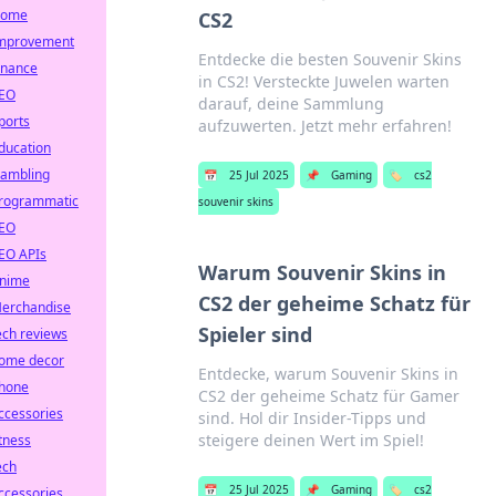
ome
CS2
mprovement
Entdecke die besten Souvenir Skins
inance
in CS2! Versteckte Juwelen warten
EO
darauf, deine Sammlung
ports
aufzuwerten. Jetzt mehr erfahren!
ducation
ambling
📅
25 Jul 2025
📌
Gaming
🏷️
cs2
rogrammatic
souvenir skins
EO
EO APIs
Warum Souvenir Skins in
nime
CS2 der geheime Schatz für
erchandise
Spieler sind
ech reviews
ome decor
Entdecke, warum Souvenir Skins in
hone
CS2 der geheime Schatz für Gamer
ccessories
sind. Hol dir Insider-Tipps und
steigere deinen Wert im Spiel!
itness
ech
📅
25 Jul 2025
📌
Gaming
🏷️
cs2
ccessories