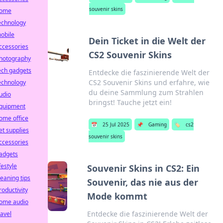
souvenir skins
ome
echnology
obile
Dein Ticket in die Welt der
ccessories
CS2 Souvenir Skins
hotography
ech gadgets
Entdecke die faszinierende Welt der
CS2 Souvenir Skins und erfahre, wie
echnology
du deine Sammlung zum Strahlen
udio
bringst! Tauche jetzt ein!
quipment
ome office
📅
25 Jul 2025
📌
Gaming
🏷️
cs2
et supplies
souvenir skins
ccessories
adgets
ifestyle
Souvenir Skins in CS2: Ein
leaning tips
Souvenir, das nie aus der
roductivity
Mode kommt
ome audio
Entdecke die faszinierende Welt der
ravel