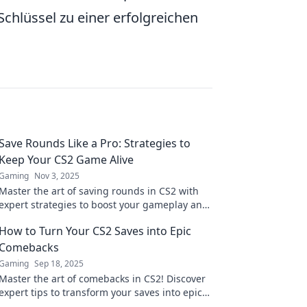
r Schlüssel zu einer erfolgreichen
Save Rounds Like a Pro: Strategies to
Keep Your CS2 Game Alive
Gaming
Nov 3, 2025
Master the art of saving rounds in CS2 with
expert strategies to boost your gameplay and
keep your team thriving! Discover pro tips
How to Turn Your CS2 Saves into Epic
now!
Comebacks
Gaming
Sep 18, 2025
Master the art of comebacks in CS2! Discover
expert tips to transform your saves into epic
victories and dominate the competition.