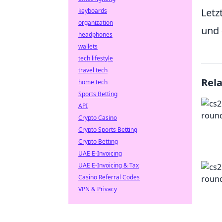
Letz
keyboards
organization
und
headphones
wallets
tech lifestyle
travel tech
Rel
home tech
Sports Betting
API
Crypto Casino
Crypto Sports Betting
Crypto Betting
UAE E-Invoicing
UAE E-Invoicing & Tax
Casino Referral Codes
VPN & Privacy