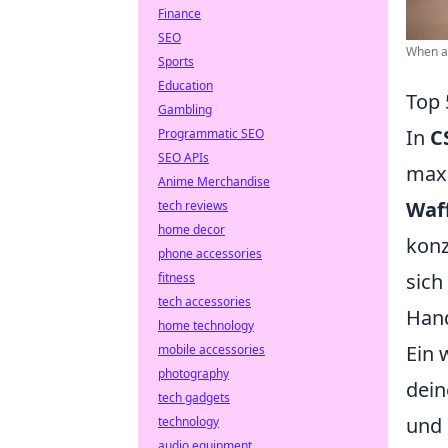
Finance
SEO
When a
Sports
Education
Top 
Gambling
In
C
Programmatic SEO
SEO APIs
maxi
Anime Merchandise
Waf
tech reviews
home decor
konz
phone accessories
sich
fitness
tech accessories
Hand
home technology
Ein 
mobile accessories
photography
dein
tech gadgets
und 
technology
audio equipment