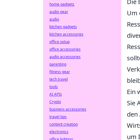
Die 
home gadgets
Um e
audio gear
audio
Ress
kitchen gadgets
dive
kitchen accessories
office setup
Ress
office accessories
soll
audio accessories
parenting
Verk
fitness gear
blei
tech travel
tools
Ein 
AI APIs
Sie 
Crypto
business accessories
den 
travel tips
Wirt
content creation
electronics
um I
office lighting