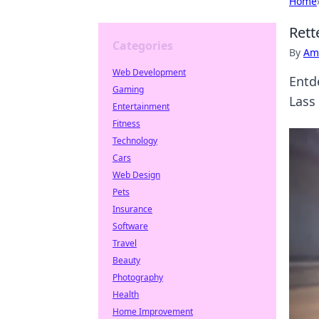
Home
Rett
Categories
By
Ame
Web Development
Entd
Gaming
Lass
Entertainment
Fitness
Technology
Cars
Web Design
Pets
Insurance
Software
Travel
Beauty
Photography
Health
Home Improvement