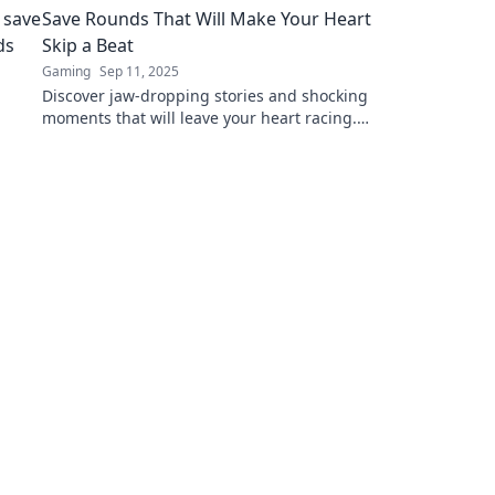
Save Rounds That Will Make Your Heart
Skip a Beat
Gaming
Sep 11, 2025
Discover jaw-dropping stories and shocking
moments that will leave your heart racing.
Don't miss these save rounds that thrill and
inspire!