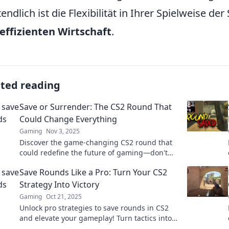
tendlich ist die Flexibilität in Ihrer Spielweise de
effizienten Wirtschaft
.
ated reading
Save or Surrender: The CS2 Round That
Could Change Everything
Gaming
Nov 3, 2025
Discover the game-changing CS2 round that
could redefine the future of gaming—don't
miss the twist that everyone is talking about!
Save Rounds Like a Pro: Turn Your CS2
Strategy Into Victory
Gaming
Oct 21, 2025
Unlock pro strategies to save rounds in CS2
and elevate your gameplay! Turn tactics into
victory and dominate the competition today!