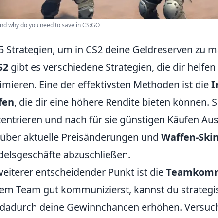
nd why do you need to save in CS:GO
5 Strategien, um in CS2 deine Geldreserven zu 
S2
gibt es verschiedene Strategien, die dir helfe
mieren. Eine der effektivsten Methoden ist die
I
fen
, die dir eine höhere Rendite bieten können. S
entrieren und nach für sie günstigen Käufen Au
 über aktuelle Preisänderungen und
Waffen-Ski
elsgeschäfte abzuschließen.
weiterer entscheidender Punkt ist die
Teamkomm
em Team gut kommunizierst, kannst du strateg
dadurch deine Gewinnchancen erhöhen. Versuche