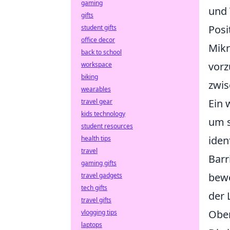
gaming
und 
gifts
Posi
student gifts
office decor
Mikr
back to school
vorz
workspace
biking
zwis
wearables
Ein 
travel gear
kids technology
um s
student resources
iden
health tips
travel
Barr
gaming gifts
bewe
travel gadgets
tech gifts
der 
travel gifts
Obe
vlogging tips
laptops