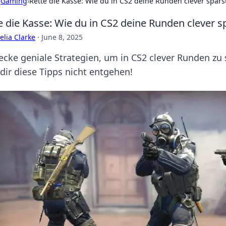
›
Gaming
›
Rette die Kasse: Wie du in CS2 deine Runden clever spars
e die Kasse: Wie du in CS2 deine Runden clever s
lia Clarke
·
June 8, 2025
ecke geniale Strategien, um in CS2 clever Runden zu 
 dir diese Tipps nicht entgehen!