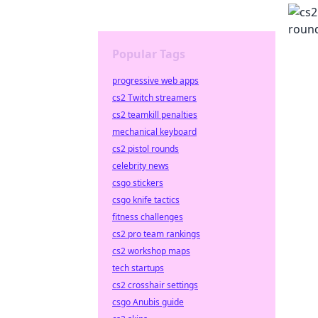
Popular Tags
progressive web apps
cs2 Twitch streamers
cs2 teamkill penalties
mechanical keyboard
cs2 pistol rounds
celebrity news
csgo stickers
csgo knife tactics
fitness challenges
cs2 pro team rankings
cs2 workshop maps
tech startups
cs2 crosshair settings
csgo Anubis guide