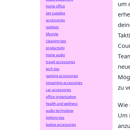
um d
home office
erhe
pet supplies
accessories
dein
gadgets
Takt
lifestyle
cleaning tips
Coun
productivity
Team
home audio
travel accessories
neue
tech tips
Mögl
gaming accessories
streaming accessories
zu v
car accessories
office organization
Wie 
health and wellness
audio technology
Um 
lighting tips
anzu
laptop accessories