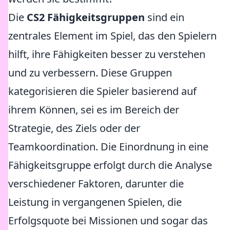
Die
CS2 Fähigkeitsgruppen
sind ein
zentrales Element im Spiel, das den Spielern
hilft, ihre Fähigkeiten besser zu verstehen
und zu verbessern. Diese Gruppen
kategorisieren die Spieler basierend auf
ihrem Können, sei es im Bereich der
Strategie, des Ziels oder der
Teamkoordination. Die Einordnung in eine
Fähigkeitsgruppe erfolgt durch die Analyse
verschiedener Faktoren, darunter die
Leistung in vergangenen Spielen, die
Erfolgsquote bei Missionen und sogar das