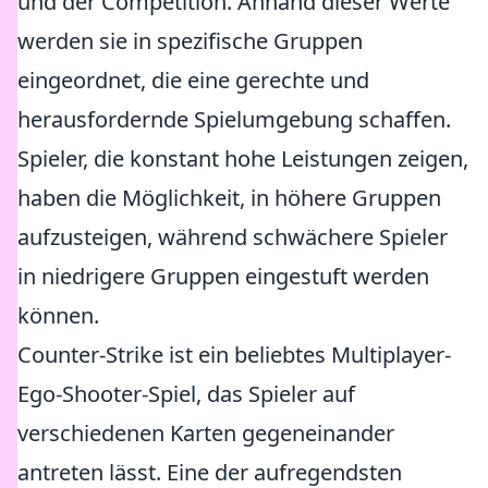
und der Competition. Anhand dieser Werte
werden sie in spezifische Gruppen
eingeordnet, die eine gerechte und
herausfordernde Spielumgebung schaffen.
Spieler, die konstant hohe Leistungen zeigen,
haben die Möglichkeit, in höhere Gruppen
aufzusteigen, während schwächere Spieler
in niedrigere Gruppen eingestuft werden
können.
Counter-Strike ist ein beliebtes Multiplayer-
Ego-Shooter-Spiel, das Spieler auf
verschiedenen Karten gegeneinander
antreten lässt. Eine der aufregendsten