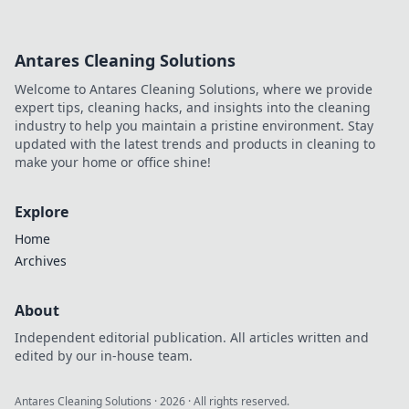
Antares Cleaning Solutions
Welcome to Antares Cleaning Solutions, where we provide
expert tips, cleaning hacks, and insights into the cleaning
industry to help you maintain a pristine environment. Stay
updated with the latest trends and products in cleaning to
make your home or office shine!
Explore
Home
Archives
About
Independent editorial publication. All articles written and
edited by our in-house team.
Antares Cleaning Solutions
·
2026
· All rights reserved.