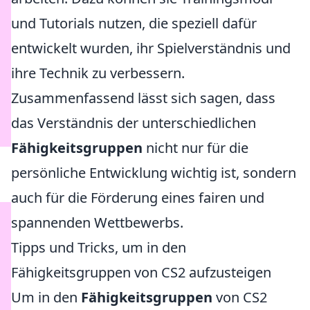
und Tutorials nutzen, die speziell dafür
entwickelt wurden, ihr Spielverständnis und
ihre Technik zu verbessern.
Zusammenfassend lässt sich sagen, dass
das Verständnis der unterschiedlichen
Fähigkeitsgruppen
nicht nur für die
persönliche Entwicklung wichtig ist, sondern
auch für die Förderung eines fairen und
spannenden Wettbewerbs.
Tipps und Tricks, um in den
Fähigkeitsgruppen von CS2 aufzusteigen
Um in den
Fähigkeitsgruppen
von CS2